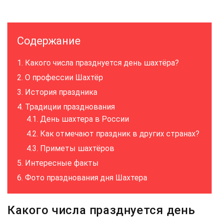
Содержание
Какого числа празднуется день шахтёра?
О профессии Шахтёр
История праздника
Традиции празднования
День шахтера в России
Как отмечают праздник в других странах?
Приметы шахтёров
Интересные факты
Фото празднования дня Шахтера
Какого числа празднуется день