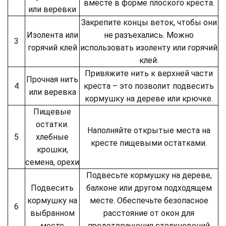
вместе в форме плоского креста.
или веревки
Закрепите концы веток, чтобы они
Изолента или
не разъехались. Можно
3
горячий клей
использовать изоленту или горячий
клей.
Привяжите нить к верхней части
Прочная нить
4
креста – это позволит подвесить
или веревка
кормушку на дереве или крючке.
Пищевые
остатки.
Наполняйте открытые места на
5
хлебные
кресте пищевыми остатками.
крошки,
семена, орехи
Подвесьте кормушку на дереве,
Подвесить
балконе или другом подходящем
кормушку на
месте. Обеспечьте безопасное
6
выбранном
расстояние от окон для
месте
предотвращения столкновений