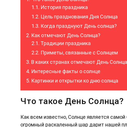
История праздника
Цель празднования Дня Солнца
Когда празднуют День солнца?
Как отмечают День Солнца?
Традиции праздника
Приметы, связанные с Солнцем
В каких странах отмечают День Солнц
Интересные факты о солнце
Картинки и открытки ко дню солнца
Что такое День Солнца?
Как всем известно, Солнце является самой
огромный раскаленный шар дарит нашей пла