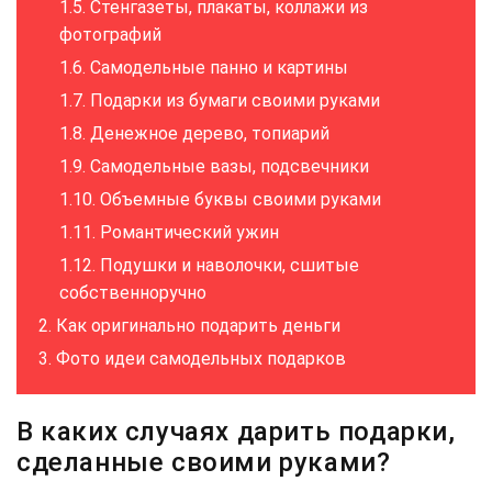
Стенгазеты, плакаты, коллажи из
фотографий
Самодельные панно и картины
Подарки из бумаги своими руками
Денежное дерево, топиарий
Самодельные вазы, подсвечники
Объемные буквы своими руками
Романтический ужин
Подушки и наволочки, сшитые
собственноручно
Как оригинально подарить деньги
Фото идеи самодельных подарков
В каких случаях дарить подарки,
сделанные своими руками?