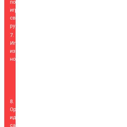
подушки-
игрушки
своими
руками
Игрушки
из
носков
Зайчик
Котенок
Оригинальные
идеи
самодельных