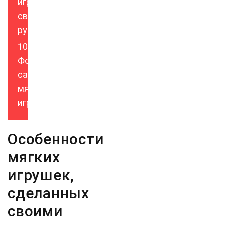
игрушек
своими
руками
Фото
самодельных
мягких
игрушек
Особенности
мягких
игрушек,
сделанных
своими