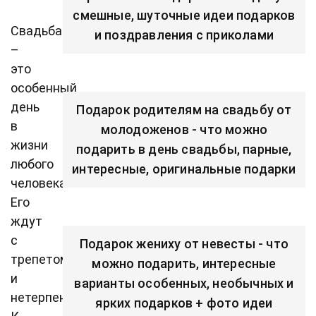
смешные, шуточные идеи подарков
Свадьба
и поздравления с приколами
–
это
особенный
день
Подарок родителям на свадьбу от
в
молодоженов - что можно
жизни
подарить в день свадьбы, парные,
любого
интересные, оригинальные подарки
человека.
Его
ждут
с
Подарок жениху от невесты - что
трепетом
можно подарить, интересные
и
варианты особенных, необычных и
нетерпением.
ярких подарков + фото идеи