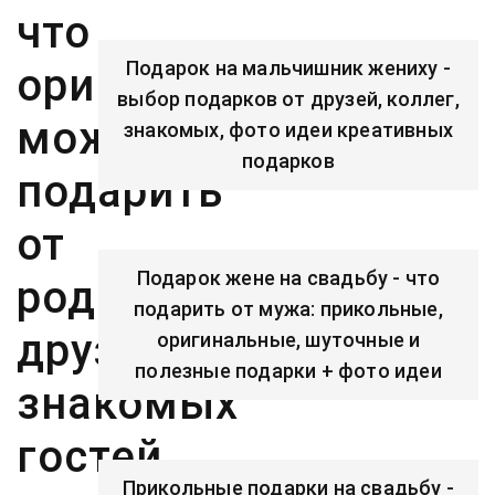
что
Подарок на мальчишник жениху -
оригинальное
выбор подарков от друзей, коллег,
можно
знакомых, фото идеи креативных
подарков
подарить
от
Подарок жене на свадьбу - что
родителей,
подарить от мужа: прикольные,
друзей,
оригинальные, шуточные и
полезные подарки + фото идеи
знакомых
гостей
Прикольные подарки на свадьбу -