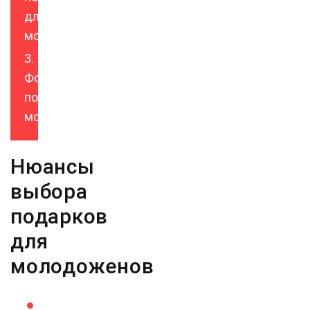
для
молодоженов
Фото
подарка
молодоженам
Нюансы
выбора
подарков
для
молодоженов