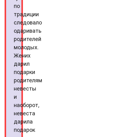
по
традиции
следовало
одаривать
родителей
молодых.
Жених
дарил
подарки
родителям
невесты
и
наоборот,
невеста
дарила
подарок