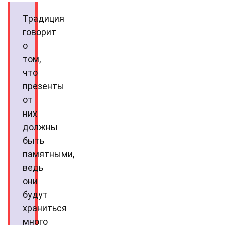
Традиция
говорит
о
том,
что
презенты
от
них
должны
быть
памятными,
ведь
они
будут
храниться
много