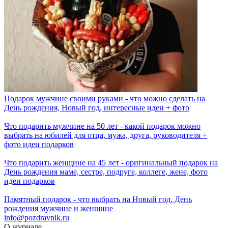
Подарок мужчине своими руками - что можно сделать на
День рождения, Новый год, интересные идеи + фото
Что подарить мужчине на 50 лет - какой подарок можно
выбрать на юбилей для отца, мужа, друга, руководителя +
фото идеи подарков
Что подарить женщине на 45 лет - оригинальный подарок на
День рождения маме, сестре, подруге, коллеге, жене, фото
идеи подарков
Памятный подарок - что выбрать на Новый год, День
рождения мужчине и женщине
info@pozdravnik.ru
О журнале