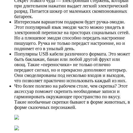
Секрет этакого чуда — электронный стержень, который
при длительном нажатии выдает легкий электрический
разряд. Питается шокер от маленьких скомпонованных
батареек.
Интересным вариантом подарком будет ручка-эмодзи.
Этот популярный язык эмодзи часто можно увидеть в
электронной переписке на просторах социальных сетей.
Но а плюшевое эмодзи способно передать настроение
пишущего. Ручка не только передаст настроение, но и
поднимет его в унылый день.
Популярны USB кабели различного формата. Это может
быть баклажан, банан или любой другой фрукт или
овощ. Такие «переносчики» не только отлично
передают сигнал, но и прекрасно дополняют интерьер.
Они смоделированы под несколько входов и выходов,
что позволяет практично использовать каждый из них.
Что более полезно на рабочем столе, чем скрепка? Этот
аксессуар поможет скрепить необходимые записи и
гармонировать окружающее пространство по вкусу.
Такие необычные скрепки бывают в форме животных, в
форме сказочных персонажей.