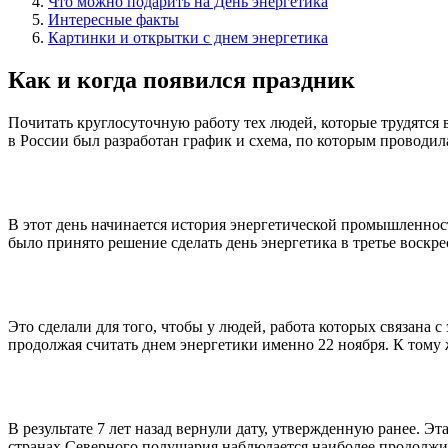
Что можно подарить на День энергетика
Интересные факты
Картинки и открытки с днем энергетика
Как и когда появился праздник
Почитать круглосуточную работу тех людей, которые трудятся в
в России был разработан график и схема, по которым проводил
В этот день начинается история энергетической промышленнос
было принято решение сделать день энергетика в третье воскр
Это сделали для того, чтобы у людей, работа которых связана 
продолжая считать днем энергетики именно 22 ноября. К тому ж
В результате 7 лет назад вернули дату, утвержденную ранее. Э
странах Северного полушария наблюдается наиболее продолжит