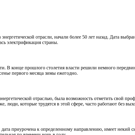
 энергетической отрасли, начали более 50 лет назад. Дата выбран
ась электрификация страны.
ти. В конце прошлого столетия власти решили немного передвин
есенье первого месяца зимы ежегодно.
с энергетической отраслью, была возможность отметить свой про
е, люди, которые трудятся в этой сфере, часто работают без вых
та дата приурочена к определенному направлению, имеет некий с
ельная по времени ночь в году.