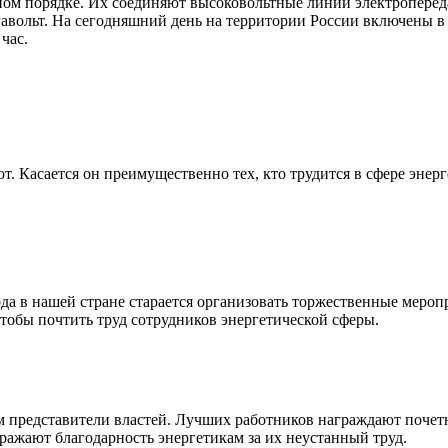
ном порядке. Их соединяют высоковольтные линии электроперед
гавольт. На сегодняшний день на территории России включены в
час.
. Касается он преимущественно тех, кто трудится в сфере энерг
 в нашей стране старается организовать торжественные меропри
тобы почтить труд сотрудников энергетической сферы.
м представители властей. Лучших работников награждают поче
ражают благодарность энергетикам за их неустанный труд.