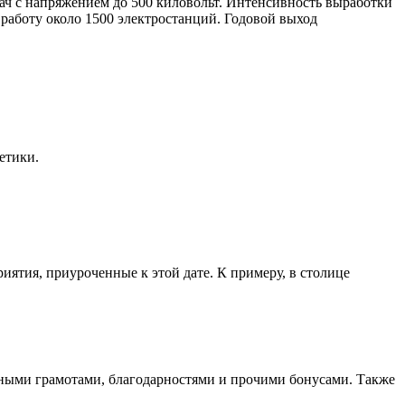
ач с напряжением до 500 киловольт. Интенсивность выработки
 работу около 1500 электростанций. Годовой выход
етики.
ятия, приуроченные к этой дате. К примеру, в столице
тными грамотами, благодарностями и прочими бонусами. Также