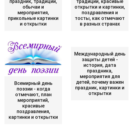
праздник, традиции,
традиции, красивые
обычаи и
открытки и картинки,
мероприятия,
поздравления и
прикольные картинки
тосты, как отмечают
и открытки
в разных странах
Международный день
защиты детей -
история, дата
праздника,
мероприятия для
детей, почему важен
Всемирный день
праздник, картинки и
поэзии - когда
открытки
отмечают, план
мероприятий,
красивые
поздравления,
картинки и открытки