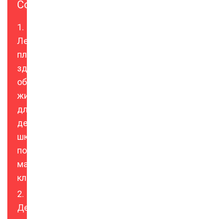
Содержание
Легкий
плакат
здоровый
образ
жизни
для
детей
школу:
пошаговый
мастер-
класс
Детский