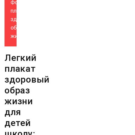
Фото
плаката
здоровый
образ
жизни
Легкий
плакат
здоровый
образ
жизни
для
детей
школу: