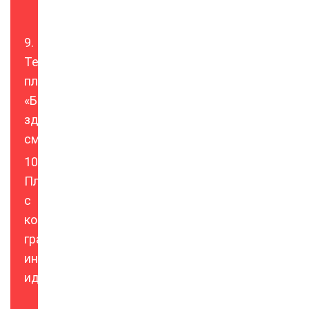
Созидательный
отдых
Тематический
плакат
«Береги
здоровья
смолоду»
Плакат
с
компьютерной
графикой:
интересные
идеи