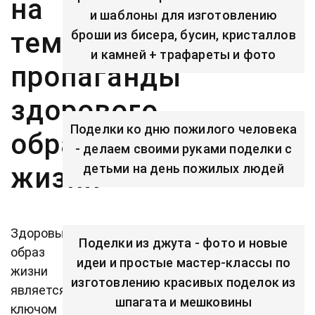
на
и шаблоны для изготовлению
тему
броши из бисера, бусин, кристаллов
и камней + трафареты и фото
пропаганды
здорового
Поделки ко дню пожилого человека
образа
- делаем своими руками поделки с
детьми на день пожилых людей
жизни
Здоровый
Поделки из джута - фото и новые
образ
идеи и простые мастер-классы по
жизни
изготовлению красивых поделок из
является
шпагата и мешковины
ключом