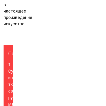
в
настоящее
произведение
искусства.
Содержание
Сумка
из
ткани
своими
руками:
мастер-