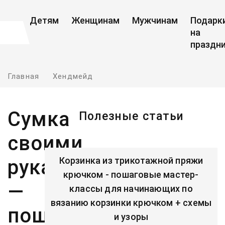
Детям
Женщинам
Мужчинам
Подарк
на
праздн
Главная
Хендмейд
Сумка
Полезные статьи
своими
Корзинка из трикотажной пряжи
руками
крючком - пошаговые мастер-
—
классы для начинающих по
вязанию корзинки крючком + схемы
пошаговые
и узоры