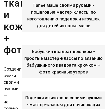
ткани
Папье маше своими руками -
и
пошаговые мастер-классы по
изготовлению поделок и игрушек
кожи
для детей из папье маше
+
фото
Бабушкин квадрат крючком -
простые мастер-классы по вязанию
бабушкиного квадрата крючком +
Создание
фото красивых узоров
сумки
своими
руками
—
Поделки из изолона своими руками
не
- мастер-классы для начинающих
только