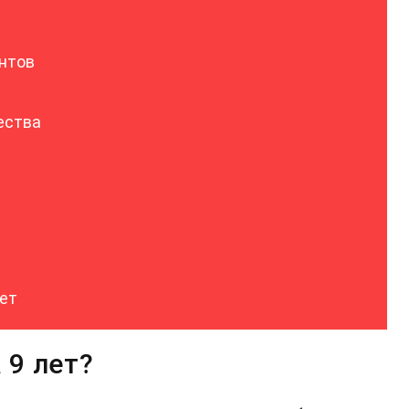
нтов
ества
лет
 9 лет?