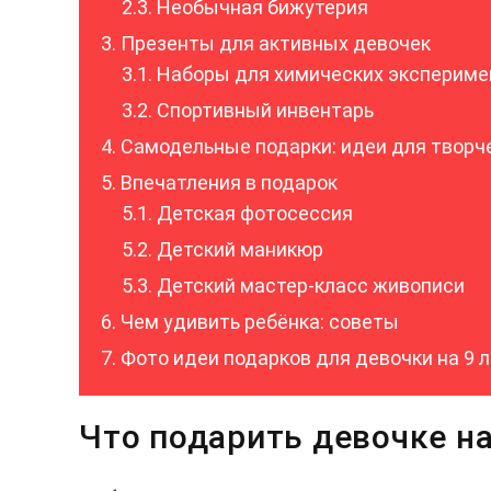
Необычная бижутерия
Презенты для активных девочек
Наборы для химических экспериме
Спортивный инвентарь
Самодельные подарки: идеи для творч
Впечатления в подарок
Детская фотосессия
Детский маникюр
Детский мастер-класс живописи
Чем удивить ребёнка: советы
Фото идеи подарков для девочки на 9 
Что подарить девочке на