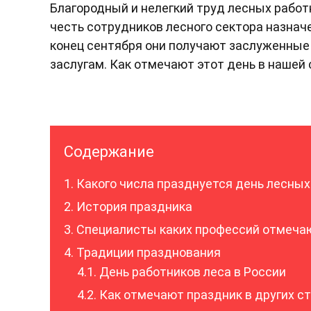
Благородный и нелегкий труд лесных работ
честь сотрудников лесного сектора назнач
конец сентября они получают заслуженные 
заслугам. Как отмечают этот день в нашей
Содержание
Какого числа празднуется день лесны
История праздника
Специалисты каких профессий отмечаю
Традиции празднования
День работников леса в России
Как отмечают праздник в других с