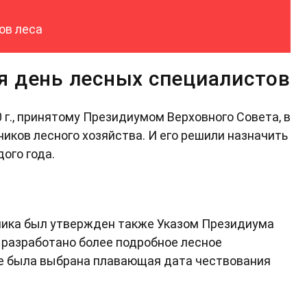
ов леса
я день лесных специалистов
0 г., принятому Президиумом Верховного Совета, в
иков лесного хозяйства. И его решили назначить
ого года.
ника был утвержден также Указом Президиума
ло разработано более подробное лесное
уже была выбрана плавающая дата чествования